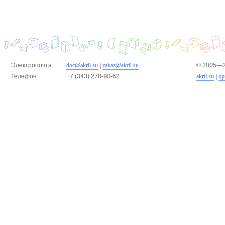
Электропочта:
doc@akril.su
|
zakaz@akril.su
© 2005—2
Телефон:
+7 (343) 278-90-62
akril.su
|
ор