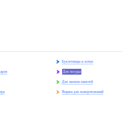
Буклетницы и лотки
варов
Для посуды
Для эконом-панелей
ера
Ящики для пожертвований