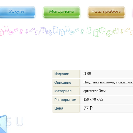
П-09
Изделие
Подставка под ножи, вилки, лож
Описание
оргстекло 3мм
Материал
150 х 70 х 85
Размеры, мм
77
Цена
p