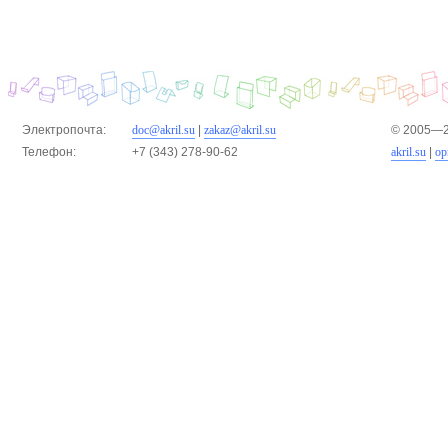
Электропочта:
doc@akril.su
|
zakaz@akril.su
© 2005—2
Телефон:
+7 (343) 278-90-62
akril.su
|
ор