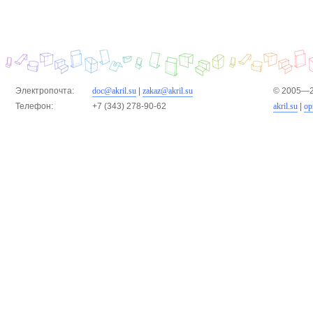
Электропочта:
doc@akril.su
|
zakaz@akril.su
© 2005—2
Телефон:
+7 (343) 278-90-62
akril.su
|
ор